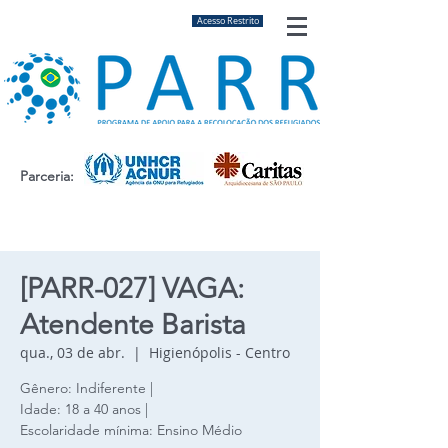
Acesso Restrito
Parceria:
[PARR-027] VAGA:
Atendente Barista
qua., 03 de abr.
  |  
Higienópolis - Centro
Gênero: Indiferente |
Idade: 18 a 40 anos |
Escolaridade mínima: Ensino Médio