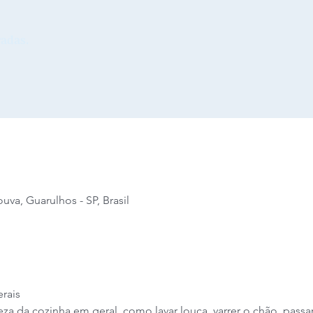
adas.
va, Guarulhos - SP, Brasil
erais
peza da cozinha em geral, como lavar louça, varrer o chão, passa