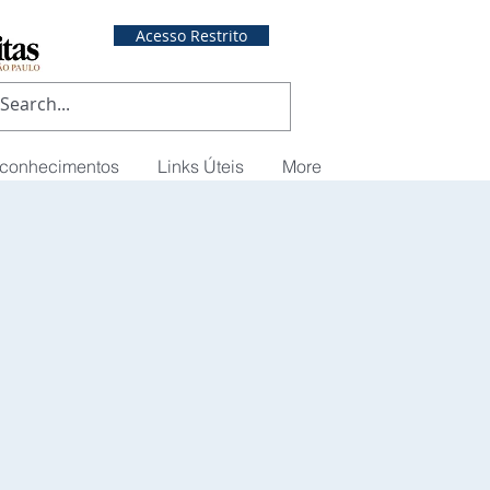
Acesso Restrito
econhecimentos
Links Úteis
More