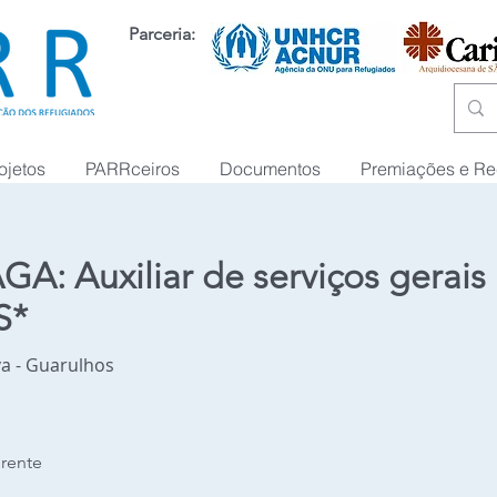
Parceria:
ojetos
PARRceiros
Documentos
Premiações e R
GA: Auxiliar de serviços gerais
S*
a - Guarulhos
erente