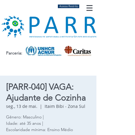
Acesso Restrito
Parceria:
[PARR-040] VAGA:
Ajudante de Cozinha
seg., 13 de mai.
  |  
Itaim Bibi - Zona Sul
Gênero: Masculino |
Idade: até 35 anos |
Escolaridade mínima: Ensino Médio