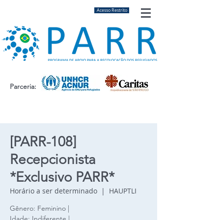
Acesso Restrito
Parceria:
[PARR-108]
Recepcionista
*Exclusivo PARR*
Horário a ser determinado
  |  
HAUPTLI
Gênero: Feminino |
Idade: Indiferente |