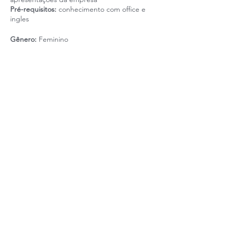
Pré-requisitos:
conhecimento com office e
ingles
Gênero:
Feminino
Idade:
Indiferente
Escolaridade mínima:
Ensino Superior
Horário de trabalho:
9 as 18
Esquema de folgas:
Sábado e Domingo
Tipo de contrato:
CLT
Salário + Benefícios:
De acordo com o
mercado + Alimentação, Transporte, Plano
de Saúde
Realização: