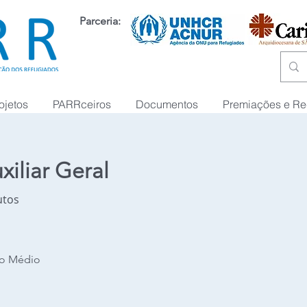
Parceria:
ojetos
PARRceiros
Documentos
Premiações e R
xiliar Geral
utos
no Médio