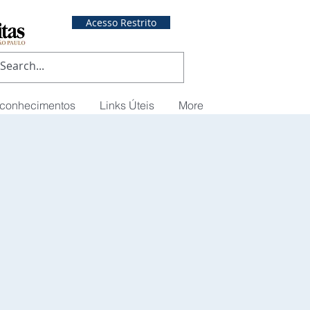
Acesso Restrito
econhecimentos
Links Úteis
More