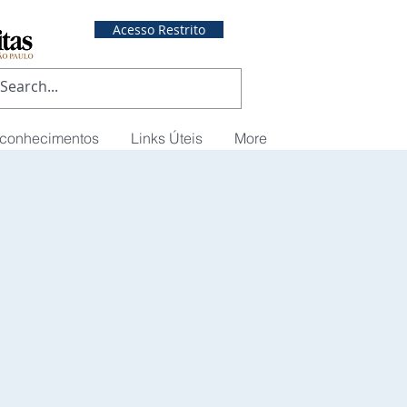
Acesso Restrito
econhecimentos
Links Úteis
More