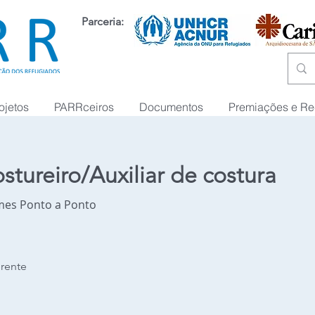
Parceria:
ojetos
PARRceiros
Documentos
Premiações e R
stureiro/Auxiliar de costura
mes Ponto a Ponto
erente