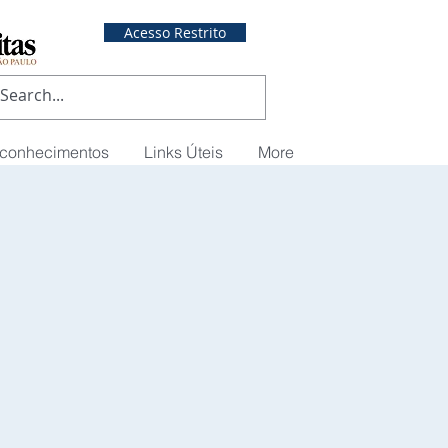
Acesso Restrito
econhecimentos
Links Úteis
More