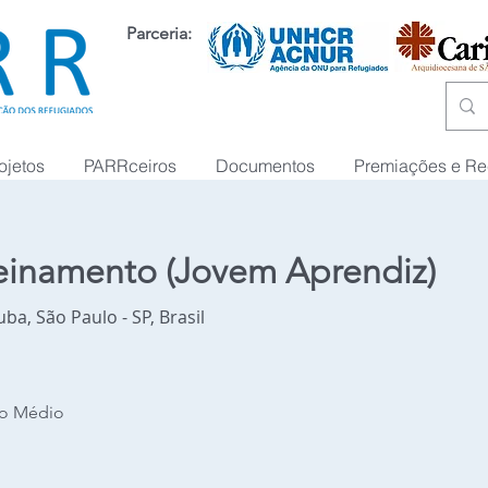
Parceria:
ojetos
PARRceiros
Documentos
Premiações e R
reinamento (Jovem Aprendiz)
ba, São Paulo - SP, Brasil
no Médio