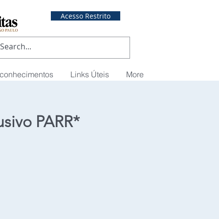
Acesso Restrito
econhecimentos
Links Úteis
More
usivo PARR*