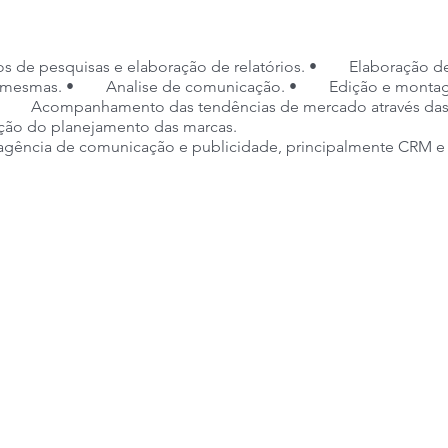
de pesquisas e elaboração de relatórios. • Elaboração de 
 das mesmas. • Analise de comunicação. • Edição e montag
Acompanhamento das tendências de mercado através das fe
ão do planejamento das marcas.
agência de comunicação e publicidade, principalmente CRM e
o Superior
 18:00
e Semana
$ 2.000,00 e R$ 2.500,00 + Alimentação, Transporte, Plano de 