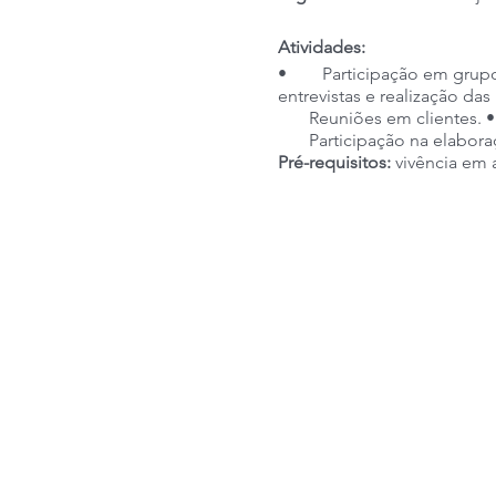
Atividades:
• Participação em grupos 
entrevistas e realização
Reuniões em clientes. • 
Participação na elaboraç
Pré-requisitos:
vivência em 
UX.
Gênero:
Indiferente
Idade:
Indiferente
Escolaridade mínima:
Ensin
Horário de trabalho:
09:00 -
Tipo de contrato:
CLT
Esquema de folgas:
Fins d
Salário + Benefícios:
entre R