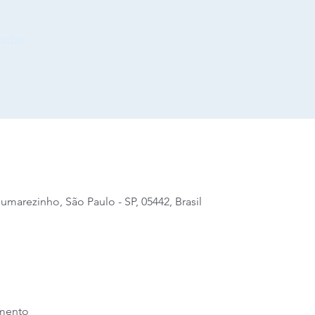
adas.
 Sumarezinho, São Paulo - SP, 05442, Brasil
amento