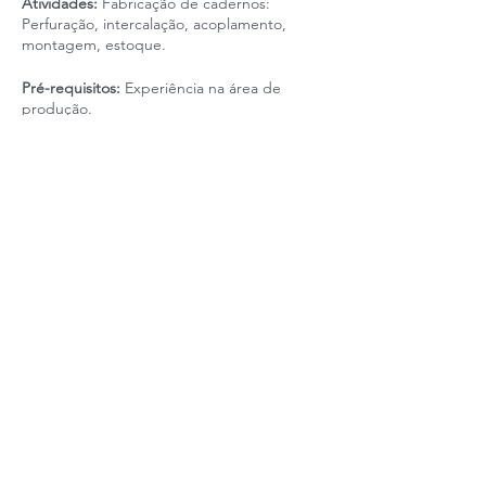
Atividades:
Fabricação de cadernos:
Perfuração, intercalação, acoplamento,
montagem, estoque.
Pré-requisitos:
Experiência na área de
produção.
Gênero:
Indiferente
Idade:
Indiferente
Escolaridade mínima:
Ensino Médio
completo
Horário de trabalho:
Seg a sex, 14h às 23h
Tipo de contrato:
CLT
Esquema de folgas:
Finais de semana
Salário + Benefícios:
R$1.388,99 + Transporte
Realização: