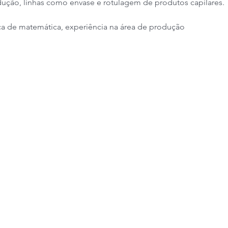
dução, linhas como envase e rotulagem de produtos capilares
 de matemática, experiência na área de produção
o Médio
a a sexta, das 07h30 às 17h30
 de semana
,00 + Transporte