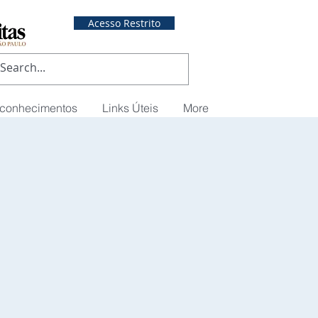
Acesso Restrito
econhecimentos
Links Úteis
More