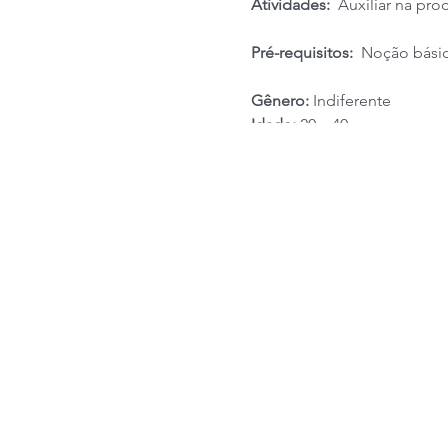
Atividades:
Auxiliar na pro
Pré-requisitos:
Noção básica
Gênero:
Indiferente
Idade:
20 a 40 anos
Escolaridade mínima:
Ensin
Horário de trabalho:
segund
Tipo de contrato:
CLT
Esquema de folgas:
Finais
Salário + Benefícios:
R$1200