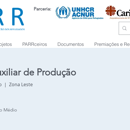
Parceria:
ojetos
PARRceiros
Documentos
Premiações e R
xiliar de Produção
o
  |  
Zona Leste
no Médio