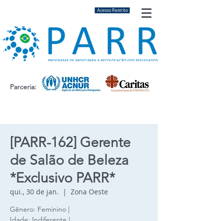
Acesso Restrito
Parceria:
[PARR-162] Gerente
de Salão de Beleza
*Exclusivo PARR*
qui., 30 de jan.
  |  
Zona Oeste
Gênero: Feminino |
Idade: Indiferente |