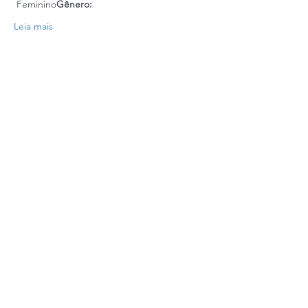
 Feminino
Gênero:
Leia mais
Realização:
Copyright © 2021 PARR - Programa de Apoio para a