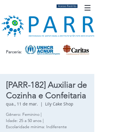
Acesso Restrito
Parceria:
[PARR-182] Auxiliar de
Cozinha e Confeitaria
qua., 11 de mar.
  |  
Lily Cake Shop
Gênero: Feminino |
Idade: 25 a 50 anos |
Escolaridade mínima: Indiferente