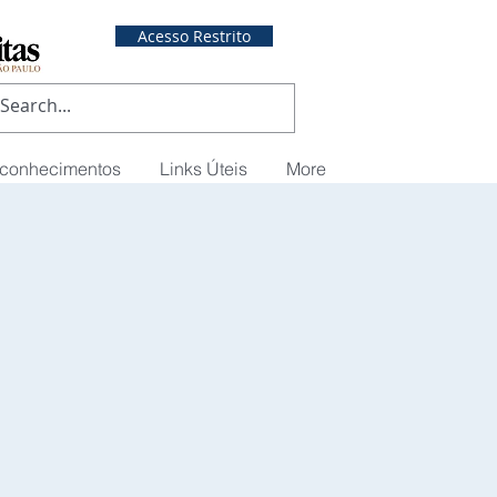
Acesso Restrito
econhecimentos
Links Úteis
More