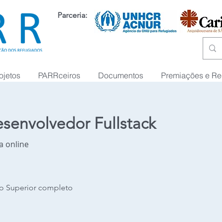
Parceria:
ojetos
PARRceiros
Documentos
Premiações e R
senvolvedor Fullstack
a online
no Superior completo