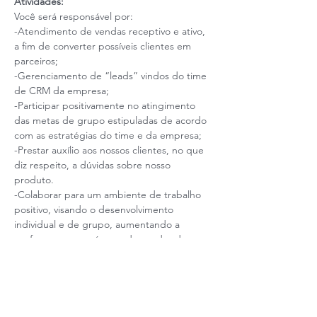
Atividades:
Você será responsável por:

-Atendimento de vendas receptivo e ativo, 
a fim de converter possíveis clientes em 
parceiros; 

-Gerenciamento de “leads” vindos do time 
de CRM da empresa;

-Participar positivamente no atingimento 
das metas de grupo estipuladas de acordo 
com as estratégias do time e da empresa;

-Prestar auxílio aos nossos clientes, no que 
diz respeito, a dúvidas sobre nosso 
produto.

-Colaborar para um ambiente de trabalho 
positivo, visando o desenvolvimento 
individual e de grupo, aumentando a 
performance no número de vendas da 
empresa.
Pré-requisitos: 
Leia mais