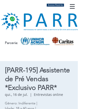
Acesso Restrito
Parceria:
[PARR-195] Assistente
de Pré Vendas
*Exclusivo PARR*
qui., 16 de jul.
  |  
Entrevistas online
Gênero: Indiferente |
Idade: 18 a 60 anos |