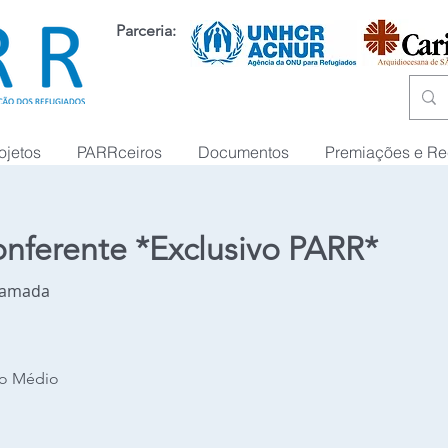
Parceria:
ojetos
PARRceiros
Documentos
Premiações e R
nferente *Exclusivo PARR*
hamada
no Médio