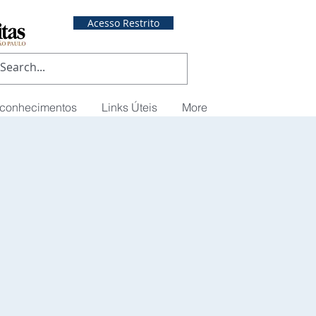
Acesso Restrito
econhecimentos
Links Úteis
More