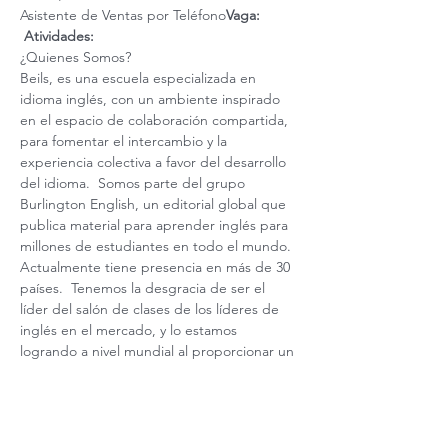
Asistente de Ventas por Teléfono
Vaga: 
Atividades:
¿Quienes Somos?  
Beils, es una escuela especializada en 
idioma inglés, con un ambiente inspirado 
en el espacio de colaboración compartida, 
para fomentar el intercambio y la 
experiencia colectiva a favor del desarrollo 
del idioma.  Somos parte del grupo 
Burlington English, un editorial global que 
publica material para aprender inglés para 
millones de estudiantes en todo el mundo. 
Actualmente tiene presencia en más de 30 
países.  Tenemos la desgracia de ser el 
líder del salón de clases de los líderes de 
inglés en el mercado, y lo estamos 
logrando a nivel mundial al proporcionar un 
excelente servicio para permitir que el 
estudiante tenga un plan adaptado a sus 
necesidades a un precio muy asequible.  
Leia mais