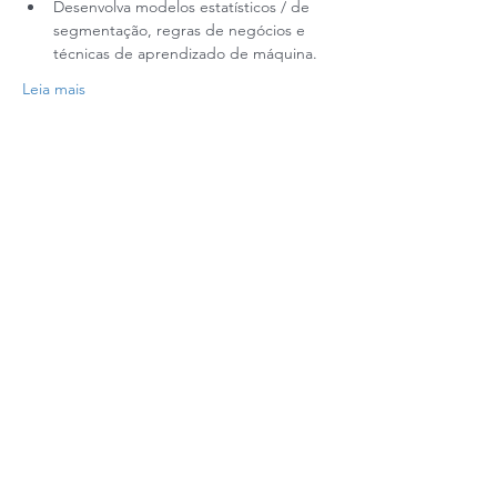
Desenvolva modelos estatísticos / de 
segmentação, regras de negócios e 
técnicas de aprendizado de máquina.
Leia mais
Realização:
Copyright © 2021 PARR - Programa de Apoio para a