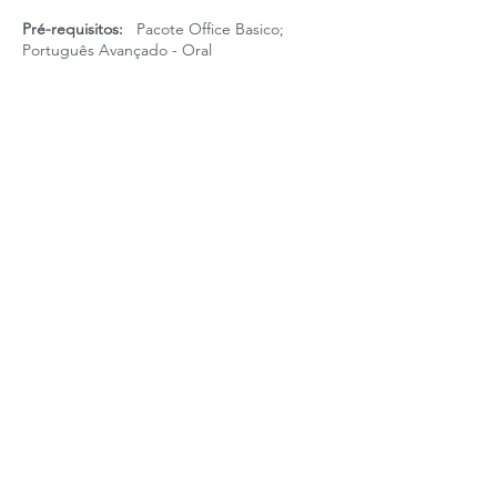
Pré-requisitos:
Pacote Office Basico;
Português Avançado - Oral
Gênero
: Masculino |
Idade
: A partir de 18 anos |
Escolaridade mínima
: Ensino Médio |
Horário de trabalho:
Segunda a sexta, das
08:00 às 17:48; esquema de folga aos finais
de semana
Realização:
Tipo de contrato:
CLT
Salário + Benefícios:
R$ 1657,00;
Alimentação, Transporte, Plano de Saúde,
Plano Odontologico, Folga.
Copyright © 2021 PARR - Programa de Apoio para a
Recolocação dos Refugiados