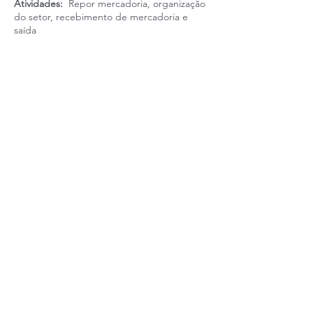
Atividades:
Repor mercadoria, organização
do setor, recebimento de mercadoria e
saída
Gênero:
Masculino |
Idade
: A partir de 25 anos |
Escolaridade mínima:
Indiferente |
Pré-requisitos
: Alfabetizado. Português
indiferente.
Horário de trabalho:
De Segunda a Sexta,
das 9h às 18h; folga aos finais de semana
Realização:
Tipo de contrato:
Contratação CLT
Salário + Benefícios
: R$1600,00 + Transporte.
Copyright © 2021 PARR - Programa de Apoio para a