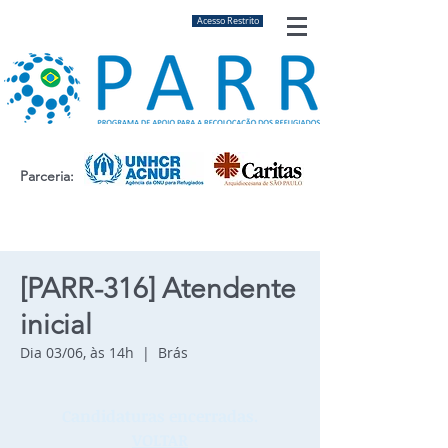
Acesso Restrito
Parceria:
[PARR-316] Atendente
inicial
Dia 03/06, às 14h
  |  
Brás
Candidaturas encerradas.
VOLTAR