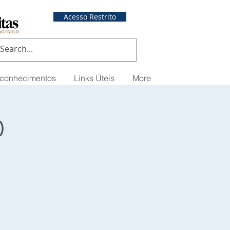
Acesso Restrito
econhecimentos
Links Úteis
More
)