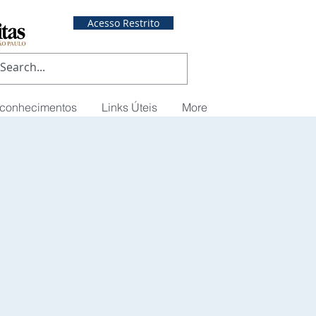
Acesso Restrito
econhecimentos
Links Úteis
More