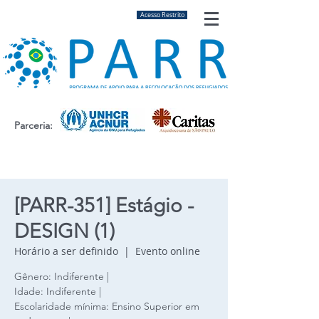
Acesso Restrito
Parceria:
[PARR-351] Estágio -
DESIGN (1)
Horário a ser definido
  |  
Evento online
Gênero: Indiferente |
Idade: Indiferente |
Escolaridade mínima: Ensino Superior em